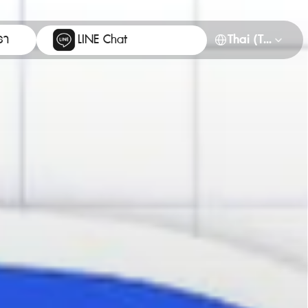
Select Language
รา
LINE Chat
Thai (Thailand)