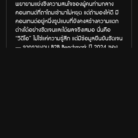
พยายามแย่งชิงความสนใจของผู้คนท่ามกลาง
คอนเทนต์ที่ถาโถมเข้ามาไม่หยุด แต่ถ้ามองให้ดี มี
คอนเทนต์อยู่หนึ่งรูปแบบที่ยังคงสร้างความแตก
ต่างได้อย่างชัดเจนและได้ผลจริงเสมอ นั่นคือ 
“วิดีโอ” ไม่ใช่แค่ความรู้สึก แต่มีข้อมูลยืนยันชัดเจน 
— จากรายงาน B2B Benchmark ปี 2024 ของ 
LinkedIn ระบุว่า 55% ของนักการตลาด B2B 
บอกว่า วิดีโอสั้นบนโซเชียลมีเดีย คือรูปแบบคอน
เทนต์ที่ให้ผลตอบแทนจากการลงทุนดีที่สุด โดย
เฉพาะในเมืองอย่าง กรุงเทพฯ ที่ตลาดขับเคลื่อน
ด้วย “ความสัมพันธ์” และ “ความน่าเชื่อถือ” 
วิดีโอไม่ใช่แค่ทางเลือกในการเล่าเรื่องแบรนด์ แต่
มันกลายเป็น เครื่องมือสำคัญที่ธุรกิจ B2B ขาดไม่
ได้ เพราะวิดีโอไม่เพียงแค่เล่าเรื่อง แต่มัน "สร้าง
ความเข้าใจ" และ "เชื่อมโยงความรู้สึก" ได้ในเวลาไม่
กี่วินาที 